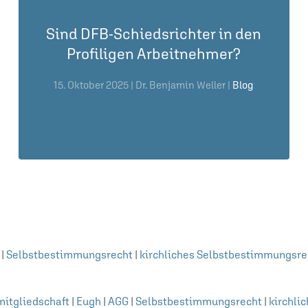
Sind DFB-Schiedsrichter in den
Profiligen Arbeitnehmer?
15. Oktober 2025
| Dr. Benjamin Weller |
Blog
|
Selbstbestimmungsrecht
|
kirchliches Selbstbestimmungsre
mitgliedschaft
|
Eugh
|
AGG
|
Selbstbestimmungsrecht
|
kirchli