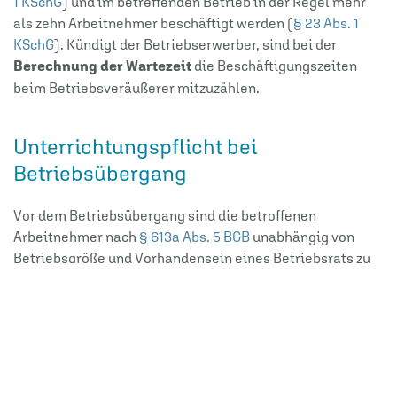
1 KSchG
) und im betreffenden Betrieb in der Regel mehr
als zehn Arbeitnehmer beschäftigt werden (
§ 23 Abs. 1
KSchG
). Kündigt der Betriebserwerber, sind bei der
Berechnung der Wartezeit
die Beschäftigungszeiten
beim Betriebsveräußerer mitzuzählen.
Unterrichtungspflicht bei
Betriebsübergang
Vor dem Betriebsübergang sind die betroffenen
Arbeitnehmer nach
§ 613a Abs. 5 BGB
unabhängig von
Betriebsgröße und Vorhandensein eines Betriebsrats zu
unterrichten
. Die Unterrichtung muss insbesondere
folgende Gesichtspunkte
beinhalten:
Zeitpunkt oder geplanter Zeitpunkt des Übergangs
Grund für den Übergang
rechtliche, wirtschaftliche und soziale Folgen des