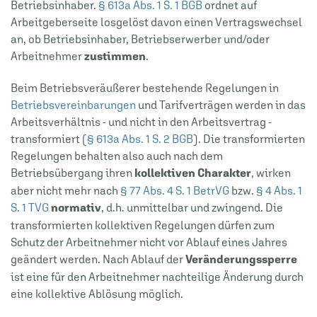
Betriebsinhaber.
§ 613a Abs. 1 S. 1 BGB
ordnet auf
Arbeitgeberseite losgelöst davon einen Vertragswechsel
an, ob Betriebsinhaber, Betriebserwerber und/oder
Arbeitnehmer
zustimmen
.
Beim Betriebsveräußerer bestehende Regelungen in
Betriebsvereinbarungen
und Tarifverträgen werden in das
Arbeitsverhältnis - und nicht in den Arbeitsvertrag -
transformiert (
§ 613a Abs. 1 S. 2 BGB
). Die transformierten
Regelungen behalten also auch nach dem
Betriebsübergang ihren
kollektiven Charakter
, wirken
aber nicht mehr nach
§ 77 Abs. 4 S. 1 BetrVG
bzw.
§ 4 Abs. 1
S. 1 TVG
normativ
, d.h. unmittelbar und zwingend. Die
transformierten kollektiven Regelungen dürfen zum
Schutz der Arbeitnehmer nicht vor Ablauf eines Jahres
geändert werden. Nach Ablauf der
Veränderungssperre
ist eine für den Arbeitnehmer nachteilige Änderung durch
eine kollektive Ablösung möglich.