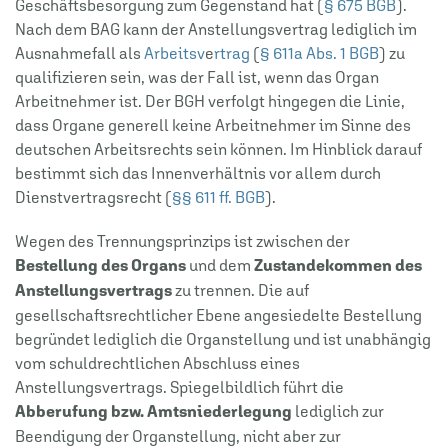
Geschäftsbesorgung zum Gegenstand hat (
§ 675 BGB
).
Nach dem BAG kann der Anstellungsvertrag lediglich im
Ausnahmefall als
Arbeitsv
e
rtrag
(
§ 611a Abs. 1 BGB
) zu
qualifizieren sein, was der Fall ist, wenn das Organ
Arbeitnehmer ist. Der BGH verfolgt hingegen die Linie,
dass Organe generell keine Arbeitnehmer im Sinne des
deutschen Arbeitsrechts sein können. Im Hinblick darauf
bestimmt sich das Innenverhältnis vor allem durch
Dienstvertragsrecht (
§§ 611 ff. BGB
).
Wegen des Trennungsprinzips ist zwischen der
Bestellung des Organs
und dem
Zustandekommen des
Anstellungsvertrags
zu trennen. Die auf
gesellschaftsrechtlicher Ebene angesiedelte Bestellung
begründet lediglich die Organstellung und ist unabhängig
vom schuldrechtlichen Abschluss eines
Anstellungsvertrags. Spiegelbildlich führt die
Abberufung bzw. Amtsniederlegung
lediglich zur
Beendigung der Organstellung, nicht aber zur