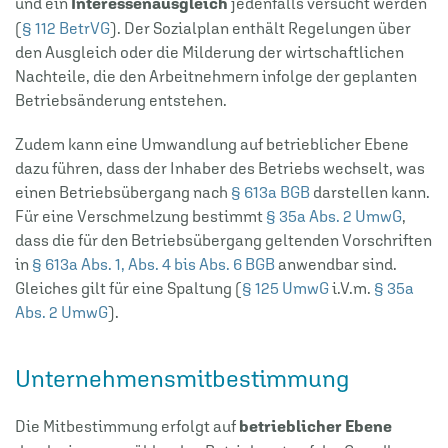
und ein
Interessenausgleich
jedenfalls versucht werden
(
§ 112 BetrVG
). Der Sozialplan enthält Regelungen über
den Ausgleich oder die Milderung der wirtschaftlichen
Nachteile, die den Arbeitnehmern infolge der geplanten
Betriebsänderung entstehen.
Zudem kann eine Umwandlung auf betrieblicher Ebene
dazu führen, dass der Inhaber des Betriebs wechselt, was
einen Betriebsübergang nach
§ 613a BGB
darstellen kann.
Für eine Verschmelzung bestimmt
§ 35a Abs. 2 UmwG
,
dass die für den Betriebsübergang geltenden Vorschriften
in
§ 613a Abs. 1, Abs. 4 bis Abs. 6 BGB
anwendbar sind.
Gleiches gilt für eine Spaltung (
§ 125 UmwG
i.V.m.
§ 35a
Abs. 2 UmwG
).
Unternehmensmitbestimmung
Die Mitbestimmung erfolgt auf
betrieblicher Ebene