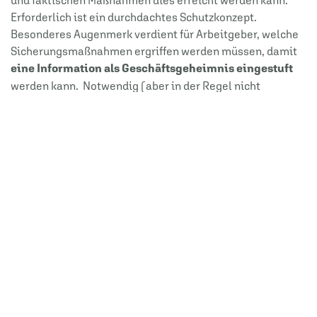
und faktischen Maßnahmen dies erreicht werden kann.
Erforderlich ist ein durchdachtes Schutzkonzept.
Besonderes Augenmerk verdient für Arbeitgeber, welche
Sicherungsmaßnahmen ergriffen werden müssen, damit
eine Information als Geschäftsgeheimnis eingestuft
werden kann. Notwendig (aber in der Regel nicht
ausreichend) ist die Vereinbarung einer
wirksamen
Geheimhaltungsklausel
. Diese sollte sich auf die
schützenswerten Informationen beschränken. Freilich ist
es nicht immer einfach, bereits zu Beginn eines
Arbeitsverhältnisses vorherzusagen, welche
Informationen relevant werden und in den Arbeitsbereich
des Arbeitnehmers fallen könnten. Die Entscheidung des
BAG lässt zudem Spielraum für ihre Interpretation
dahingehend, dass die arbeitsvertragliche
Geheimhaltungsklausel auch zeitlich zu beschränken ist.
Arbeitgeber sollten prüfen, ob die in ihren
Musterarbeitsverträgen verwendeten
Geheimhaltungsklauseln den Anforderungen an die