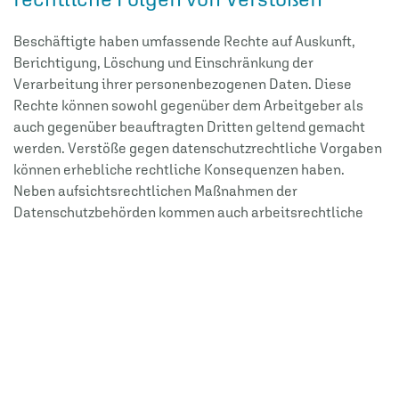
Beschäftigte haben umfassende Rechte auf Auskunft,
Berichtigung, Löschung und Einschränkung der
Verarbeitung ihrer personenbezogenen Daten. Diese
Rechte können sowohl gegenüber dem Arbeitgeber als
auch gegenüber beauftragten Dritten geltend gemacht
werden. Verstöße gegen datenschutzrechtliche Vorgaben
können erhebliche rechtliche Konsequenzen haben.
Neben aufsichtsrechtlichen Maßnahmen der
Datenschutzbehörden kommen auch arbeitsrechtliche
Auseinandersetzungen sowie Schadensersatzansprüche
nach
Art. 82 DSGVO
in Betracht. In der Praxis kann dies
sowohl für Arbeitgeber als auch für Beschäftigte
erhebliche Risiken begründen. Datenschutzrechtliche
Instrumente – insbesondere der Auskunftsanspruch nach
Art. 15 DS-GVO
– werden häufig auch im Rahmen anderer
Auseinandersetzungen (z.B. in einem laufenden
Kündigungsschutzverfahren
) als taktisches Druckmittel