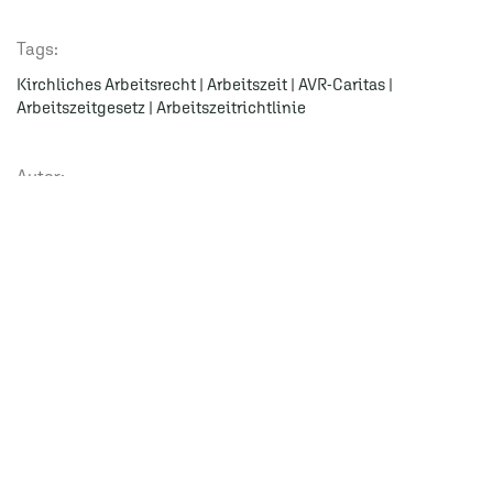
Tags:
Kirchliches Arbeitsrecht
|
Arbeitszeit
|
AVR-Caritas
|
Arbeitszeitgesetz
|
Arbeitszeitrichtlinie
Autor:
Dr. Benjamin Weller
Telefon: 0711 / 2070 9550
E-Mail:
weller@weller-kanzlei.eu
Social