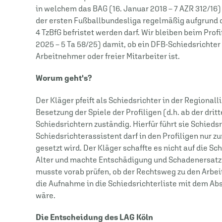
in welchem das BAG (16. Januar 2018 – 7 AZR 312/16) 
der ersten Fußballbundesliga regelmäßig aufgrund der
4 TzBfG befristet werden darf. Wir bleiben beim Profi
2025 – 5 Ta 58/25) damit, ob ein DFB-Schiedsrichter
Arbeitnehmer oder freier Mitarbeiter ist.
Worum geht's?
Der Kläger pfeift als Schiedsrichter in der Regionall
Besetzung der Spiele der Profiligen (d.h. ab der dri
Schiedsrichtern zuständig. Hierfür führt sie Schiedsr
Schiedsrichterassistent darf in den Profiligen nur 
gesetzt wird. Der Kläger schaffte es nicht auf die Sc
Alter und machte Entschädigung und Schadenersatz n
musste vorab prüfen, ob der Rechtsweg zu den Arbeits
die Aufnahme in die Schiedsrichterliste mit dem A
wäre.
Die Entscheidung des LAG Köln