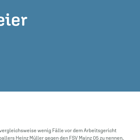
eier
r vergleichsweise wenig Fälle vor dem Arbeitsgericht
ballers Heinz Müller gegen den FSV Mainz 05 zu nennen,